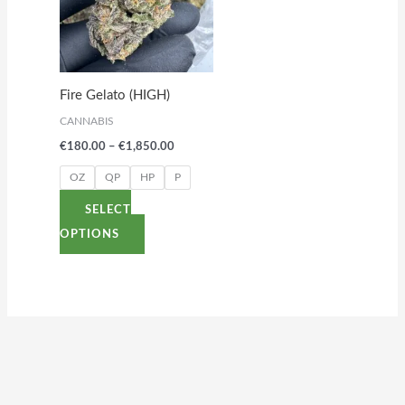
multiple
variants.
The
options
Fire Gelato (HIGH)
may
CANNABIS
be
€
180.00
–
€
1,850.00
chosen
on
OZ
QP
HP
P
the
SELECT
product
OPTIONS
page