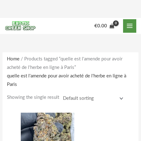
Skip
to
content
M
M
€
0.00
i
a
n
x
p
p
r
r
Home
/ Products tagged “quelle est l'amende pour avoir
acheté de l'herbe en ligne à Paris”
i
i
quelle est l'amende pour avoir acheté de l'herbe en ligne à
c
c
Paris
e
e
Showing the single result
Price
This
range:
product
€180.00
through
has
€1,850.00