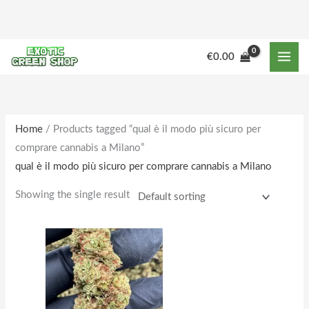
Skip
to
content
M
M
€
0.00
i
a
n
x
p
p
r
r
Home
/ Products tagged “qual è il modo più sicuro per
comprare cannabis a Milano”
i
i
qual è il modo più sicuro per comprare cannabis a Milano
c
c
e
e
Showing the single result
Price
This
range:
product
€159.00
through
has
€1,672.00
multiple