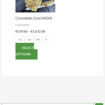
variants.
The
options
Colombian Gold (HIGH)
may
CANNABIS
be
€
159.00
–
€
1,672.00
chosen
on
OZ
QP
HP
P
the
SELECT
product
OPTIONS
page