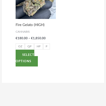
multiple
variants.
The
options
Fire Gelato (HIGH)
may
CANNABIS
be
€
180.00
–
€
1,850.00
chosen
on
OZ
QP
HP
P
the
SELECT
product
OPTIONS
page