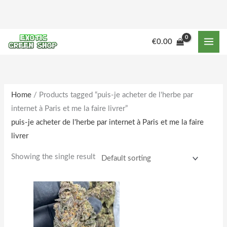
Skip
to
content
M
M
€
0.00
i
a
n
x
p
p
r
r
Home
/ Products tagged “puis-je acheter de l'herbe par
internet à Paris et me la faire livrer”
i
i
puis-je acheter de l'herbe par internet à Paris et me la faire
c
c
livrer
e
e
Showing the single result
Price
This
range:
product
€180.00
through
has
€1,850.00