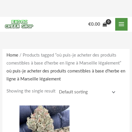
Skip
to
content
M
M
€
0.00
i
a
n
x
p
p
r
r
Home
/ Products tagged “où puis-je acheter des produits
comestibles à base d'herbe en ligne à Marseille légalement”
i
i
où puis-je acheter des produits comestibles à base d'herbe en
c
c
ligne à Marseille légalement
e
e
Showing the single result
Price
This
range:
product
€170.00
through
has
€1,800.00