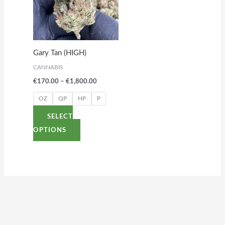
multiple
variants.
The
options
Gary Tan (HIGH)
may
CANNABIS
be
€
170.00
–
€
1,800.00
chosen
on
OZ
QP
HP
P
the
SELECT
product
OPTIONS
page