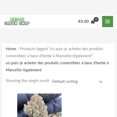
Skip
to
content
M
M
€
0.00
i
a
n
x
p
p
r
r
Home
/ Products tagged “où puis-je acheter des produits
comestibles à base d'herbe à Marseille légalement”
i
i
où puis-je acheter des produits comestibles à base d'herbe à
c
c
Marseille légalement
e
e
Showing the single result
Price
This
range:
product
€170.00
through
has
€1,800.00