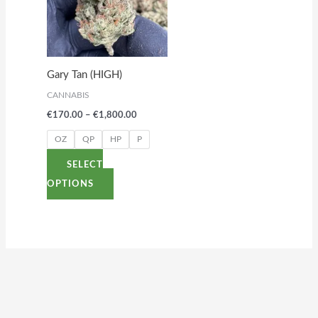
multiple
variants.
The
options
Gary Tan (HIGH)
may
CANNABIS
be
€
170.00
–
€
1,800.00
chosen
on
OZ
QP
HP
P
the
SELECT
product
OPTIONS
page