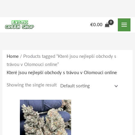
Skip
to
content
M
M
€
0.00
i
a
n
x
p
p
r
r
Home
/ Products tagged “Které jsou nejlepší obchody s
trávou v Olomouci online”
i
i
Které jsou nejlepší obchody s trávou v Olomouci online
c
c
e
e
Showing the single result
Price
This
range:
product
€140.00
through
has
€1,601.00
multiple