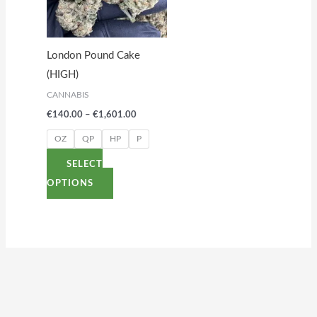
variants.
The
options
London Pound Cake
may
(HIGH)
be
CANNABIS
chosen
€
140.00
–
€
1,601.00
on
the
OZ
QP
HP
P
product
SELECT
page
OPTIONS